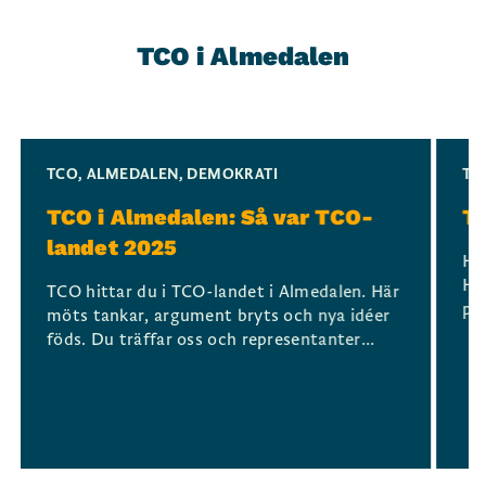
TCO i Almedalen
Slide 1 of 2
TCO
,
ALMEDALEN
,
DEMOKRATI
TC
TCO i Almedalen: Så var TCO-
TC
landet 2025
Hur
Hur
TCO hittar du i TCO-landet i Almedalen. Här
pen
möts tankar, argument bryts och nya idéer
föds. Du träffar oss och representanter...