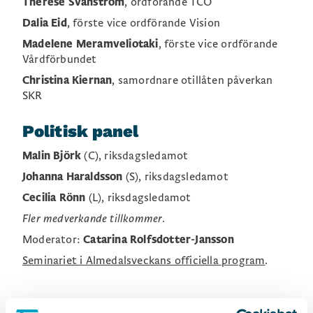
Therese Svanström
, ordförande TCO
Dalia Eid
, förste vice ordförande Vision
Madelene Meramveliotaki
, förste vice ordförande
Vårdförbundet
Christina Kiernan
, samordnare otillåten påverkan
SKR
Politisk panel
Malin Björk
(C), riksdagsledamot
Johanna Haraldsson
(S), riksdagsledamot
Cecilia Rönn
(L), riksdagsledamot
Fler medverkande tillkommer
.
Moderator:
Catarina Rolfsdotter-Jansson
Seminariet i Almedalsveckans officiella program
.