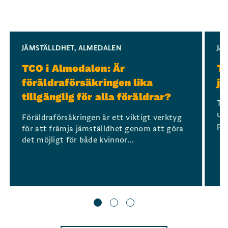
Slide 1 of 3
JÄMSTÄLLDHET
,
ALMEDALEN
JÄ
TCO i Almedalen: Är
T
föräldraförsäkringen lika
jä
tillgänglig för alla föräldrar?
Tr
ut
Föräldraförsäkringen är ett viktigt verktyg
på
för att främja jämställdhet genom att göra
det möjligt för både kvinnor...